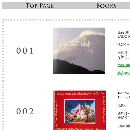
遠藤 桂
ENDO Kat
\2,200 
送料(1
を除く
more inf
購入す
Tosh Wa
Tin Toy 
\3,800
送料(1
を除く
more inf