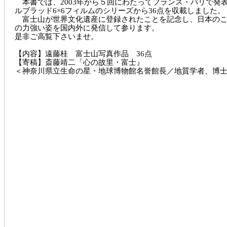
本書では、2003年から５回にわたってフランス・パリで発
ルブラッド6×6フィルムのシリーズから36点を収載しました。
富士山が世界文化遺産に登録されたことを記念し、日本のこ
の力強い姿を国内外に発信して参ります。
是非ご高覧下さいませ。
【内容】遠藤桂 富士山写真作品 36点
【寄稿】斎藤靖二「心の故里・富士』
＜神奈川県立生命の星・地球博物館名誉館長／地質学者、博士(