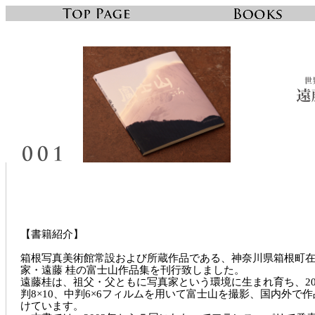
【書籍紹介】
箱根写真美術館常設および所蔵作品である、神奈川県箱根町
家・遠藤 桂の富士山作品集を刊行致しました。
遠藤桂は、祖父・父ともに写真家という環境に生まれ育ち、2
判8×10、中判6×6フィルムを用いて富士山を撮影、国内外で
けています。