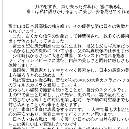
月の射す夜、嵐が去った夕暮れ、雪に眠る朝、
富士は私に語りかけるように美しい姿を見せてくれ
富士山は日本最高峰の独立峰で、その優美な姿は日本の象徴
られています。
また、古くから信仰の対象として神聖視され、数多くの芸術
出す母体ともなってきました。
富士を望む風光明媚な土地に生まれ、祖父も父も写真家だっ
い頃から祖父の撮影についてゆき、父の写真現像の仕事を手
少年時代からさらに大きな世界、エベレストに憧れを抱き、
ヤ・アイランドピークに遠征、自然の美しさと同時に厳しさ
体験しました。
帰国後、写真家として生きるべく模索をし、日本の最高の美
山を撮ろうと心に決めました。
私は富士山を撮る時、昔ながらの8×10の大判カメラとハッ
のフィルムカメラを愛用しています。
変わらない姿勢で撮影を続けることが、自分のスタイルです
山の中で富士と対峙し、月の光や、風の匂い、雲の流れなど
に感じながら富士との対話を楽しむ時、その場の時空感まで
封じ込めることが出来ると感じます。
ただ、素直に正直に表現をするのです。 人生で最も大切だ
心の平安であり、素直に生きて行くことだと思います。
日本人である私は、美しく優しい日本の心と自然を愛してい
をこの美しい山で表現したいのです。