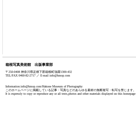
箱根写真美術館 出版事業部
〒250-0408 神奈川県足柄下郡箱根町強羅1300-432
TEL/FAX 0460-82-2717 ／ E-mail info@hmop.com
Information:info@hmop.com/Hakone Museum of Photography
このホームページに掲載している記事・写真などのあらゆる素材の無断複写・転写を禁じます。
It is expressly to copy or reproduce any or all texts,photos and other materials displayed on this homepage