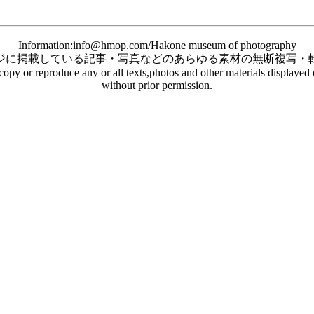
Information:info@hmop.com/Hakone museum of photography
ジに掲載している記事・写真などのあらゆる素材の無断複写・
o copy or reproduce any or all texts,photos and other materials displaye
without prior permission.