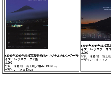
●2005年
2005年箱根
イズ：A2ポスターヨ
\1,000-
●2006年
2006年箱根写真美術館オリジナルカレンダー/サ
写真：遠藤 桂「富士
イズ：A2ポスタータテ型
デザイン：オフィス・
\1,000-
写真：遠藤 桂「富士山／睡-NEBURU-」
デザイン：hype Keizo