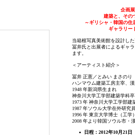
企画展
建築と、その
～ギリシャ・韓国の住
ギャラリー
当箱根写真美術館を設計した
冨井氏と出展者によるギャラ
ます。
＜アーティスト紹介＞
冨井 正憲／とみい まさのり
ハンマウム建築工房主宰、漢
1948 年新潟県生まれ
神奈川大学工学部建築学科卒
1973 年 神奈川大学工学部
1987 年ソウル大学在外研究
1996 年 東京大学博士（工
2008 年より韓国ソウル市・
日程：2012年10月21