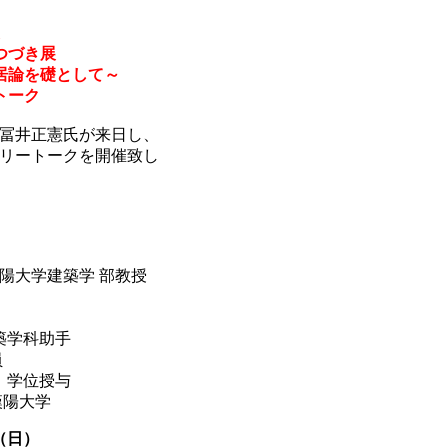
つづき展
居論を礎として～
トーク
冨井正憲氏が来日し、
リートークを開催致し
陽大学建築学 部教授
建築学科助手
員
学）学位授与
漢陽大学
日（日）