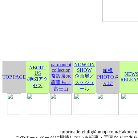
parmanent
NOW ON
ABOUT
collection
SHOW
箱根
US
NEW
常設展示
企画展／
TOP PAGE
PHOTOさ
/地図アク
RELEA
遠藤 桂／
スケジュ
んぽ
セス
富士山
ール
Information:info@hmop.com/Hakone m
このホームページに掲載している記事・写真などのあ