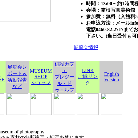
時間：13:00～約1時
会場：箱根写真美術館
参加費：無料（入館料5
お申込方法：メールinfo
電話0460-82-271
下さい。(当日受付も可
展覧会情報
併設カフ
展覧会レ
ェ
LINK
MUSEUM
ポート＆
S
English
ご縁リン
SHOP
プレジー
SE
Version
活動報告
ショップ
ク
ル・ド
など
ゥ・ルフ
useum of photography
らゆる素材の無断複写・転写を禁じます。